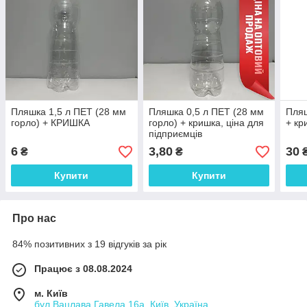
Пляшка 1,5 л ПЕТ (28 мм
Пляшка 0,5 л ПЕТ (28 мм
Пляш
горло) + КРИШКА
горло) + кришка, ціна для
+ кр
підприємців
6
3,80
30
₴
₴
Купити
Купити
Про нас
84% позитивних з 19 відгуків за рік
Працює з 08.08.2024
м. Київ
бул.Вацлава Гавела 16а, Київ, Україна