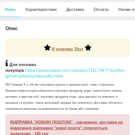
Опис
Характеристики
Доставка
Оплата
Умови п
Опис
В упаковці 35шт
Для оптових
покупців
https://prozoratara.com.ua/ua/p2711179477-butylka-
gorlokryshkaruchka-tolko.html
ПЕТ-пляшка 5 л, 48 мм горловина-зручна у використанні, нова, стерильна.
Використовується для зберігання харчових продуктів, води, алкогольних напоїв,
речовин із вмістом олії, зернових продуктів тощо. ціна вказана за комплект із
кришкою та ручкою, також можливий продаж без комплекту. Доставка об'ємного
замовлення можлива за домовленністю по Києву або самовивіз.
ВІДПРАВКА "НОВОЮ ПОШТОЮ" - пакування, доставка на
відділення відправки "нової пошти" сплачується
додатково - 100 грн