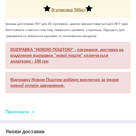
В упаковці 500шт
Кришка для пляшки ПЄТ для 28 горловини, широко використовується для ПЄТ тари.
Виготовлена з якісного пластику, первинної сировини, стерильна. Підходить для
закривання та зберігання харчових та легкохімічних продуктів.
ВІДПРАВКА "НОВОЮ ПОШТОЮ" - пакування, доставка на
відділення відправки "нової пошти" сплачується
додатково - 100 грн
Відправку Новою Поштою робимо виключно за умови
повноЇ оплати замовлення.
Приховати
Умови доставки