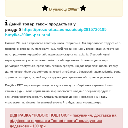
В упакоці 200шт
Даний товар також продається у
роздріб
https://prozoratara.com.ua/ua/p2815720195-
butylka-200ml-pet.html
Пляшка 200 мл з харчового пластику, нова, стерильна. Ми виробляємо тару саме з
первинної сировини, матеріалу ПЕТ, який первинно йде у використання, тобто це
не є продуктом переробки або переплаву старих матеріалів. У виробництві
користуємось сучасною технологією та обладнанням. Кожна модель тари
регулярно тестується, проходить певні випробування для перевірки якості. Форму
даної пляшки було розроблено виходячі із побажань більшості наших клієнтів, вона
зручна в розмірах, гарний вид та зручна для тримання або транспортування.
Подібна ПЕТ тара використовується для наливу та зберігання харчових і легко
хімічних рідин, вона герметично закривається та надійно зберігає продукт. В
зазначену вартість входить пляшка та кришка до неї. Продаємо ПЕТ тару
упаковками, по кількості в упаковці уточнюйте будьласка у менеджера.
ВІДПРАВКА "НОВОЮ ПОШТОЮ" - пакування, доставка на
відділення відправки "нової пошти" сплачується
додатково - 100 грн