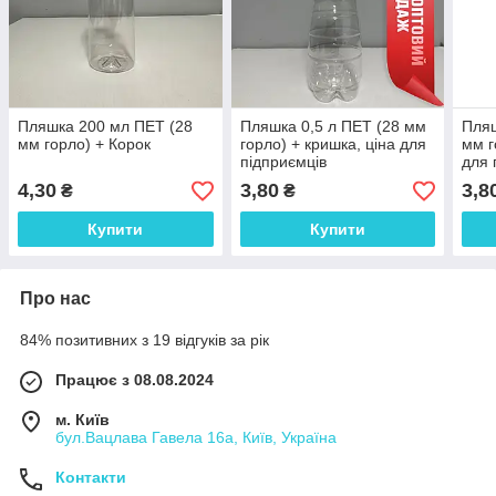
Пляшка 200 мл ПЕТ (28
Пляшка 0,5 л ПЕТ (28 мм
Пляш
мм горло) + Корок
горло) + кришка, ціна для
мм г
підприємців
для 
4,30
3,80
3,8
₴
₴
Купити
Купити
Про нас
84% позитивних з 19 відгуків за рік
Працює з 08.08.2024
м. Київ
бул.Вацлава Гавела 16а, Київ, Україна
Контакти