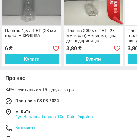
Пляшка 1,5 л ПЕТ (28 мм
Пляшка 200 мл ПЕТ (28
Пляш
горло) + КРИШКА
мм горло) + кришка, ціна
горл
для підприємців
підп
6
3,80
3,8
₴
₴
Купити
Купити
Про нас
84% позитивних з 19 відгуків за рік
Працює з 08.08.2024
м. Київ
бул.Вацлава Гавела 16а, Київ, Україна
Контакти