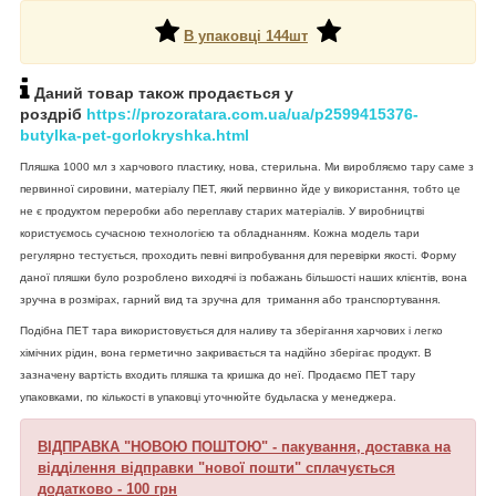
В упаковці 144шт
Даний товар також продається у
роздріб
https://prozoratara.com.ua/ua/p2599415376-
butylka-pet-gorlokryshka.html
Пляшка 1000 мл з харчового пластику, нова, стерильна. Ми виробляємо тару саме з
первинної сировини, матеріалу ПЕТ, який первинно йде у використання, тобто це
не є продуктом переробки або переплаву старих матеріалів. У виробництві
користуємось сучасною технологією та обладнанням. Кожна модель тари
регулярно тестується, проходить певні випробування для перевірки якості. Форму
даної пляшки було розроблено виходячі із побажань більшості наших клієнтів, вона
зручна в розмірах, гарний вид та зручна для тримання або транспортування.
Подібна ПЕТ тара використовується для наливу та зберігання харчових і легко
хімічних рідин, вона герметично закривається та надійно зберігає продукт. В
зазначену вартість входить пляшка та кришка до неї. Продаємо ПЕТ тару
упаковками, по кількості в упаковці уточнюйте будьласка у менеджера.
ВІДПРАВКА "НОВОЮ ПОШТОЮ" - пакування, доставка на
відділення відправки "нової пошти" сплачується
додатково - 100 грн